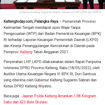
Gubernur Kalteng Sugianto Sabran menerima LHP LKPD dari BPK RI
Kaltengtoday.com, Palangka Raya
– Pemerintah Provinsi
Kalimantan Tengah mendapat opini Wajar Tanpa
Pengecualian (WTP) dari Badan Pemeriksa Keuangan (BPK)
RI terhadap Laporan Keuangan Pemerintah Daerah (LKPD)
dan Kinerja Penanggulangan Kemiskinan di Daerah pada
Pemprov.
Kalteng
Tahun Anggaran 2021.
Penyerahan LHP LKPD dilaksanakan dalam Rapat Paripurna
Istimewa DPRD Provinsi Kalteng, Rabu (18/05/2022), oleh
Auditor Utama Keuangan Negara VI BPK RI, Dori Santosa
yang diterima oleh Gubernur Kalteng Sugianto Sabran dan
Ketua DPRD Kalteng Wiyatno.
Baca juga :
Jajaran Polda Kalteng Amankan 1,98 Kilogram
Sabu dan 423 Butir Ekstasi