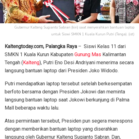
Gubernur Kalteng Sugianto Sabran (kiri) saat menyerahkan bantuan laptop
untuk Siswi SMKN 1 Kuala Kurun Putri (Tenga). (ist)
Kaltengtoday.com, Palangka Raya
– Siswi Kelas 11 dari
SMKN 1 Kuala Kurun Kabupaten
Gunung Mas
Kalimantan
Tengah (
Kalteng
), Putri Eno Desi Andriyani menerima secara
langsung bantuan laptop dari Presiden Joko Widodo.
Putri mendapatkan laptop tersebut setelah berkesempatan
berfoto bersama dengan Presiden Jokowi dan meminta
langsung bantuan laptop saat Jokowi berkunjung di Palma
Mall beberapa waktu lalu.
Atas permintaan tersebut, Presiden pun segera merespons
dengan memberikan bantuan laptop yang diserahkan
langsung oleh Gubernur Kalteng Sugianto Sabran. Dan,