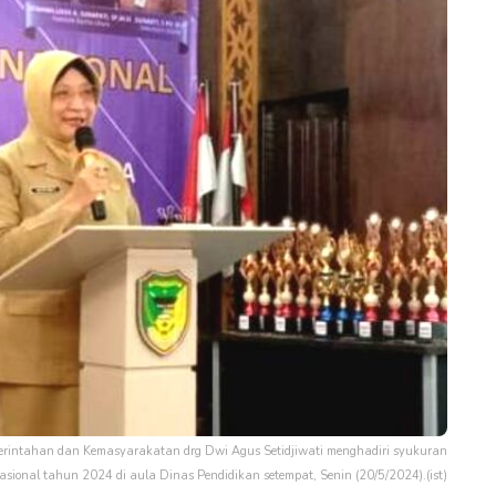
ntahan dan Kemasyarakatan drg Dwi Agus Setidjiwati menghadiri syukuran
asional tahun 2024 di aula Dinas Pendidikan setempat, Senin (20/5/2024).(ist)