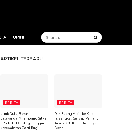
KTA
OPINI
ARTIKEL TERBARU
BERITA
BERITA
Keruk Dulu, Bayar
Dari Ruang Arsip ke Kursi
Belakangan? Tambang Silika
Tersangka : Senyap Panjang
di Sebabi Dituding Langgar
Kasus KPU Kotim Akhirnya
Kesepakatan Ganti Rugi
Pecah