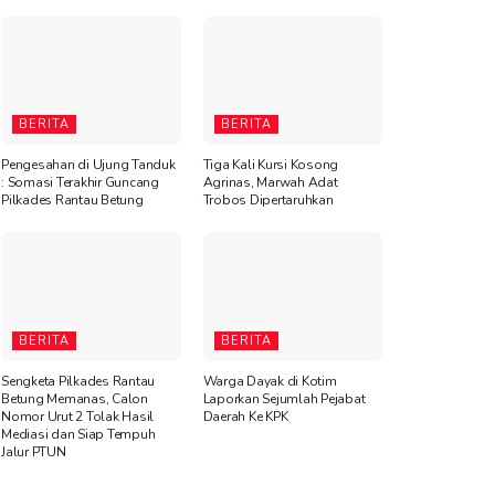
BERITA
BERITA
Pengesahan di Ujung Tanduk
Tiga Kali Kursi Kosong
: Somasi Terakhir Guncang
Agrinas, Marwah Adat
Pilkades Rantau Betung
Trobos Dipertaruhkan
BERITA
BERITA
Sengketa Pilkades Rantau
Warga Dayak di Kotim
Betung Memanas, Calon
Laporkan Sejumlah Pejabat
Nomor Urut 2 Tolak Hasil
Daerah Ke KPK
Mediasi dan Siap Tempuh
Jalur PTUN