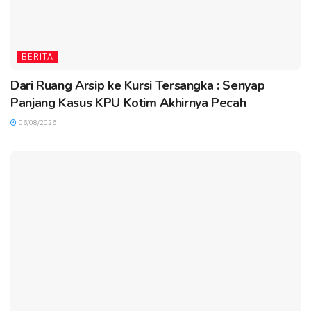
BERITA
Dari Ruang Arsip ke Kursi Tersangka : Senyap
Panjang Kasus KPU Kotim Akhirnya Pecah
06/08/2026