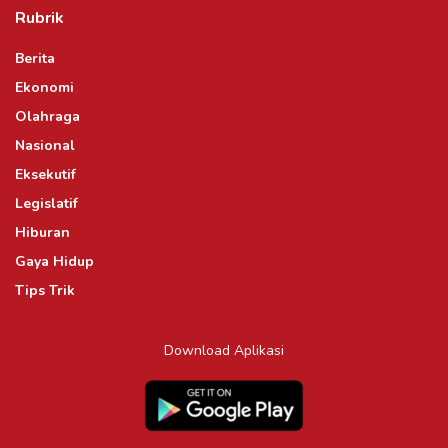
Rubrik
Berita
Ekonomi
Olahraga
Nasional
Eksekutif
Legislatif
Hiburan
Gaya Hidup
Tips Trik
Download Aplikasi