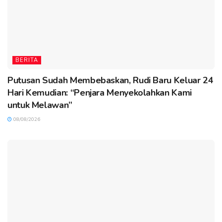
BERITA
Putusan Sudah Membebaskan, Rudi Baru Keluar 24
Hari Kemudian: “Penjara Menyekolahkan Kami
untuk Melawan”
08/08/2026