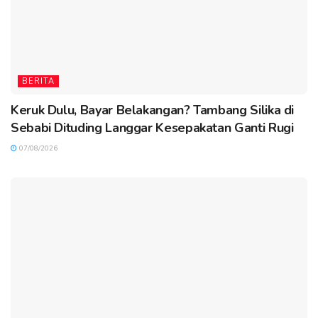
BERITA
Keruk Dulu, Bayar Belakangan? Tambang Silika di
Sebabi Dituding Langgar Kesepakatan Ganti Rugi
07/08/2026