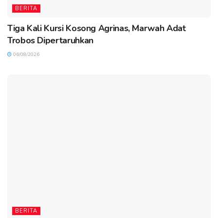
BERITA
Tiga Kali Kursi Kosong Agrinas, Marwah Adat
Trobos Dipertaruhkan
06/08/2026
BERITA