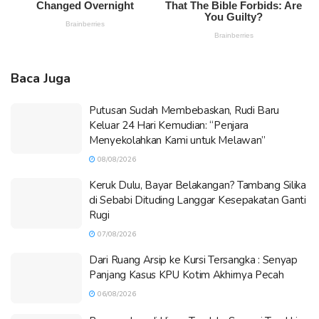
Baca Juga
Putusan Sudah Membebaskan, Rudi Baru
Keluar 24 Hari Kemudian: “Penjara
Menyekolahkan Kami untuk Melawan”
08/08/2026
Keruk Dulu, Bayar Belakangan? Tambang Silika
di Sebabi Dituding Langgar Kesepakatan Ganti
Rugi
07/08/2026
Dari Ruang Arsip ke Kursi Tersangka : Senyap
Panjang Kasus KPU Kotim Akhirnya Pecah
06/08/2026