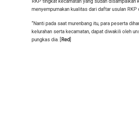
RKP tingkat kecamatan yang sudah disampaikan k
menyempurnakan kualitas dari daftar usulan RKP d
“Nanti pada saat murenbang itu, para peserta dih
kelurahan serta kecamatan, dapat diwakili oleh un
pungkas dia. [
Red
]