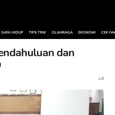
GAYA HIDUP
TIPS TRIK
OLAHRAGA
EKONOMI
CEK FA
endahuluan dan
D
A
A