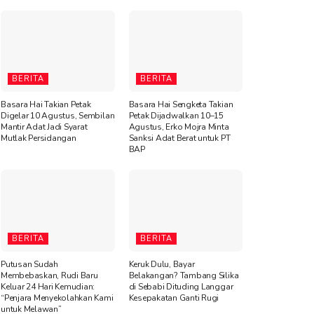
BERITA
BERITA
Basara Hai Takian Petak
Basara Hai Sengketa Takian
Digelar 10 Agustus, Sembilan
Petak Dijadwalkan 10–15
Mantir Adat Jadi Syarat
Agustus, Erko Mojra Minta
Mutlak Persidangan
Sanksi Adat Berat untuk PT
BAP
BERITA
BERITA
Putusan Sudah
Keruk Dulu, Bayar
Membebaskan, Rudi Baru
Belakangan? Tambang Silika
Keluar 24 Hari Kemudian:
di Sebabi Dituding Langgar
“Penjara Menyekolahkan Kami
Kesepakatan Ganti Rugi
untuk Melawan”