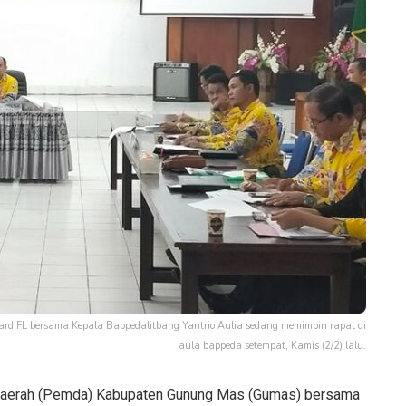
d FL bersama Kepala Bappedalitbang Yantrio Aulia sedang memimpin rapat di
aula bappeda setempat, Kamis (2/2) lalu.
aerah (Pemda) Kabupaten Gunung Mas (Gumas) bersama