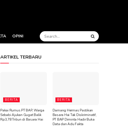
KTA
OPINI
ARTIKEL TERBARU
BERITA
BERITA
Pakai Rumus PT BAP, Warga
Damang Hermas Pastikan
Sebabi Ajukan Gugat Balik
Basara Hai Tak Diskriminatif,
Rp3,78 Triliun di Basara Hai
PT BAP Diminta Hadir Buka
Data dan Adu Fakta