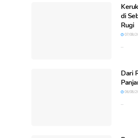
Keruk
di Se
Rugi
07/08/2
...
Dari 
Panja
06/08/2
...