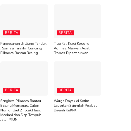
BERITA
BERITA
Pengesahan di Ujung Tanduk
Tiga Kali Kursi Kosong
: Somasi Terakhir Guncang
Agrinas, Marwah Adat
Pilkades Rantau Betung
Trobos Dipertaruhkan
BERITA
BERITA
Sengketa Pilkades Rantau
Warga Dayak di Kotim
Betung Memanas, Calon
Laporkan Sejumlah Pejabat
Nomor Urut 2 Tolak Hasil
Daerah Ke KPK
Mediasi dan Siap Tempuh
Jalur PTUN