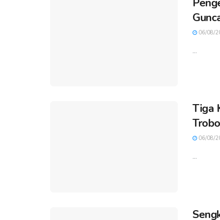
Penge
Gunca
06/08/2
...
Tiga 
Trobo
06/08/2
...
Sengk