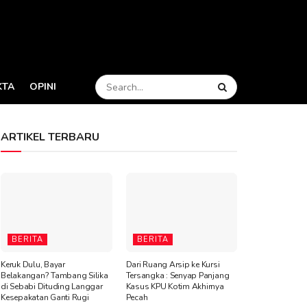
KTA
OPINI
ARTIKEL TERBARU
BERITA
BERITA
Keruk Dulu, Bayar
Dari Ruang Arsip ke Kursi
Belakangan? Tambang Silika
Tersangka : Senyap Panjang
di Sebabi Dituding Langgar
Kasus KPU Kotim Akhirnya
Kesepakatan Ganti Rugi
Pecah