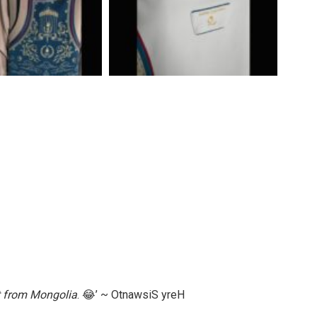
t from Mongolia
. 😂’ ~ OtnawsiS yreH