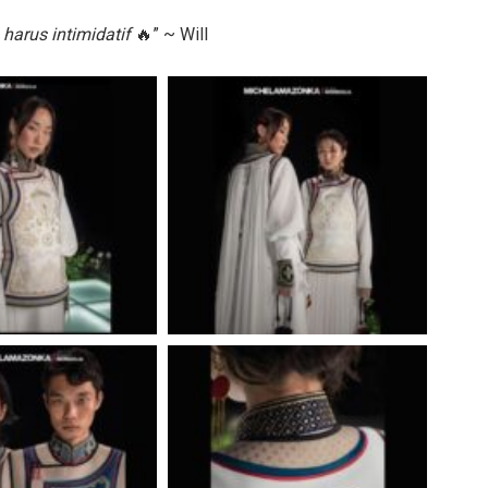
harus intimidatif
🔥” ~ Will