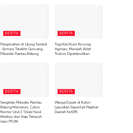
BERITA
BERITA
Pengesahan di Ujung Tanduk
Tiga Kali Kursi Kosong
: Somasi Terakhir Guncang
Agrinas, Marwah Adat
Pilkades Rantau Betung
Trobos Dipertaruhkan
BERITA
BERITA
Sengketa Pilkades Rantau
Warga Dayak di Kotim
Betung Memanas, Calon
Laporkan Sejumlah Pejabat
Nomor Urut 2 Tolak Hasil
Daerah Ke KPK
Mediasi dan Siap Tempuh
Jalur PTUN