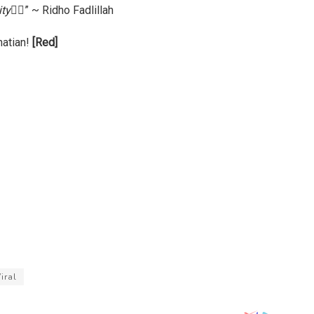
ty
👍🏻
” ~ Ridho Fadlillah
hatian!
[Red]
iral