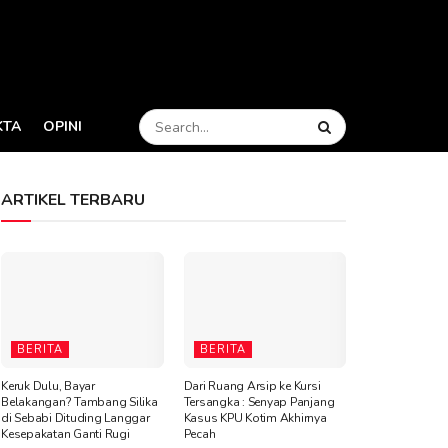
KTA
OPINI
ARTIKEL TERBARU
BERITA
BERITA
Keruk Dulu, Bayar
Dari Ruang Arsip ke Kursi
Belakangan? Tambang Silika
Tersangka : Senyap Panjang
di Sebabi Dituding Langgar
Kasus KPU Kotim Akhirnya
Kesepakatan Ganti Rugi
Pecah