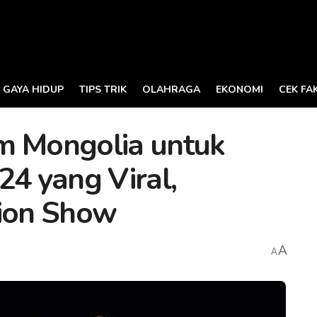
GAYA HIDUP
TIPS TRIK
OLAHRAGA
EKONOMI
CEK FA
m Mongolia untuk
24 yang Viral,
hion Show
A
A