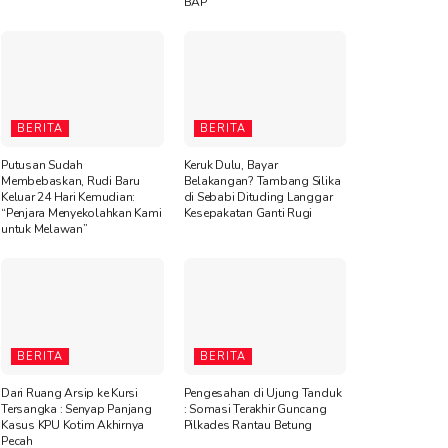
BAP
BERITA
BERITA
Putusan Sudah
Keruk Dulu, Bayar
Membebaskan, Rudi Baru
Belakangan? Tambang Silika
Keluar 24 Hari Kemudian:
di Sebabi Dituding Langgar
“Penjara Menyekolahkan Kami
Kesepakatan Ganti Rugi
untuk Melawan”
BERITA
BERITA
Dari Ruang Arsip ke Kursi
Pengesahan di Ujung Tanduk
Tersangka : Senyap Panjang
: Somasi Terakhir Guncang
Kasus KPU Kotim Akhirnya
Pilkades Rantau Betung
Pecah