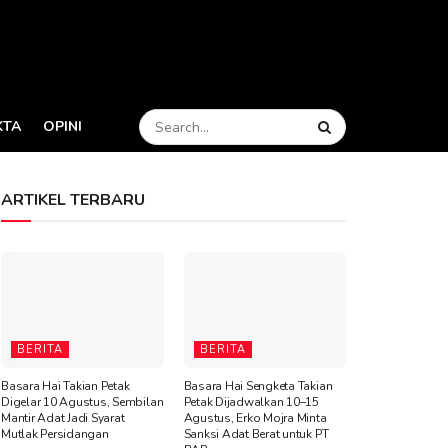
KTA
OPINI
ARTIKEL TERBARU
BERITA
BERITA
Basara Hai Takian Petak
Basara Hai Sengketa Takian
Digelar 10 Agustus, Sembilan
Petak Dijadwalkan 10–15
Mantir Adat Jadi Syarat
Agustus, Erko Mojra Minta
Mutlak Persidangan
Sanksi Adat Berat untuk PT