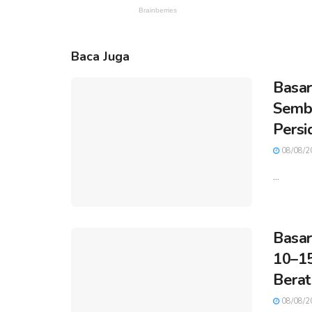
Baca Juga
Basar
Sembi
Persi
08/08/2
...
Basar
10–15
Berat
08/08/2