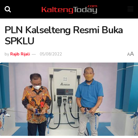
PLN Kalselteng Resmi Buka
SPKLU
A
by
Rajib Rijali
05/08/2022
A