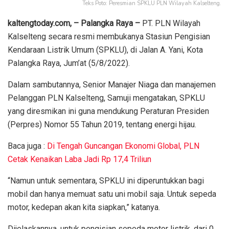
Teks Poto: Peresmian SPKLU PLN Wilayah Kalselteng.
kaltengtoday.com, – Palangka Raya –
PT. PLN Wilayah
Kalselteng secara resmi membukanya Stasiun Pengisian
Kendaraan Listrik Umum (SPKLU), di Jalan A. Yani, Kota
Palangka Raya, Jum’at (5/8/2022).
Dalam sambutannya, Senior Manajer Niaga dan manajemen
Pelanggan PLN Kalselteng, Samuji mengatakan, SPKLU
yang diresmikan ini guna mendukung Peraturan Presiden
(Perpres) Nomor 55 Tahun 2019, tentang energi hijau.
Baca juga :
Di Tengah Guncangan Ekonomi Global, PLN
Cetak Kenaikan Laba Jadi Rp 17,4 Triliun
“Namun untuk sementara, SPKLU ini diperuntukkan bagi
mobil dan hanya memuat satu uni mobil saja. Untuk sepeda
motor, kedepan akan kita siapkan,” katanya.
Dijelaskannya, untuk pengisian sepeda motor listrik, dari 0