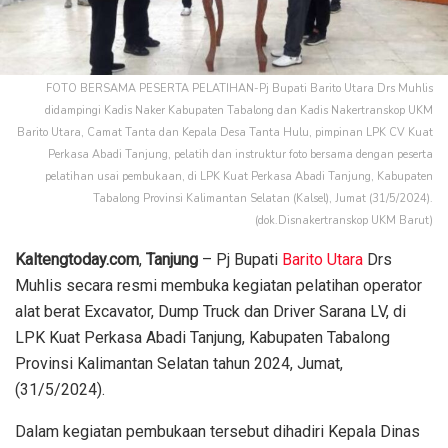
FOTO BERSAMA PESERTA PELATIHAN-Pj Bupati Barito Utara Drs Muhlis
didampingi Kadis Naker Kabupaten Tabalong dan Kadis Nakertranskop UKM
Barito Utara, Camat Tanta dan Kepala Desa Tanta Hulu, pimpinan LPK CV Kuat
Perkasa Abadi Tanjung, pelatih dan instruktur foto bersama dengan peserta
pelatihan usai pembukaan, di LPK Kuat Perkasa Abadi Tanjung, Kabupaten
Tabalong Provinsi Kalimantan Selatan (Kalsel), Jumat (31/5/2024).
(dok.Disnakertranskop UKM Barut)
Kaltengtoday.com
,
Tanjung
– Pj Bupati
Barito Utara
Drs
Muhlis secara resmi membuka kegiatan pelatihan operator
alat berat Excavator, Dump Truck dan Driver Sarana LV, di
LPK Kuat Perkasa Abadi Tanjung, Kabupaten Tabalong
Provinsi Kalimantan Selatan tahun 2024, Jumat,
(31/5/2024).
Dalam kegiatan pembukaan tersebut dihadiri Kepala Dinas