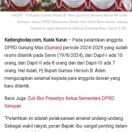
HADIRI : Pj Bupati Gumas Herson B. Aden (dua kiri) bersama Ketua PN Galih
Bawono, Ketua DPRD Sementara Herbet, dan Wakil Nomi Aprilia, sedang
mengikuti rapat pertama di Gedung Damang Batu, Senin (19/8).
Kaltengtoday.com, Kuala Kurun
– Pada pelantikan anggota
DPRD Gunung Mas (
Gumas
) periode 2024-2029 yang sudah
resmi dilantik pada Senin (19/8/2024), dari Dapil-I ada 10
orang, dari Dapil-II ada 8 orang dan dari Dapil-III ada 7
orang. Hal itulah, Pj Bupati Gumas Herson B. Aden
mengucapkan selamat kepada para anggota dewan yang
baru dilantik.
Baca Juga :
Zuli Eko Prasetyo Ketua Sementara DPRD
Seruyan
“Pelantikan ini adalah pelaksanaan amanat undang-undang.
Sebagai wakil rakyat, peran Bapak-Ibu sangat penting dalam