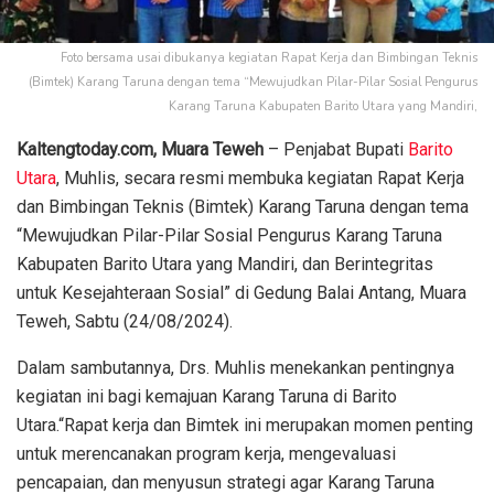
Foto bersama usai dibukanya kegiatan Rapat Kerja dan Bimbingan Teknis
(Bimtek) Karang Taruna dengan tema “Mewujudkan Pilar-Pilar Sosial Pengurus
Karang Taruna Kabupaten Barito Utara yang Mandiri,
Kaltengtoday.com,
Muara Teweh
– Penjabat Bupati
Barito
Utara
, Muhlis, secara resmi membuka kegiatan Rapat Kerja
dan Bimbingan Teknis (Bimtek) Karang Taruna dengan tema
“Mewujudkan Pilar-Pilar Sosial Pengurus Karang Taruna
Kabupaten Barito Utara yang Mandiri, dan Berintegritas
untuk Kesejahteraan Sosial” di Gedung Balai Antang, Muara
Teweh, Sabtu (24/08/2024).
Dalam sambutannya, Drs. Muhlis menekankan pentingnya
kegiatan ini bagi kemajuan Karang Taruna di Barito
Utara.“Rapat kerja dan Bimtek ini merupakan momen penting
untuk merencanakan program kerja, mengevaluasi
pencapaian, dan menyusun strategi agar Karang Taruna