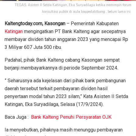
TEGAS: Asisten II Setda Katingan, Eka Suryadilaga ketika memimpin forum
konsultasi publik di aula bappedalitbang , belum lama ini.
Kaltengtoday.com, Kasongan
– Pemerintah Kabupaten
Katingan
mengingatkan PT Bank Kalteng agar secepatnya
membayar dividen tahun anggaran 2023 yang mencapai Rp
3 Miliyar 607 Juta 500 ribu.
Padahal, pihak Bank Kalteng cabang Kasongan sempat
berjanji membayarkannya di periode September 2024.
” Seharusnya ada kejelasan dari pihak bank pembangunan
daerah tersebut terkait pembayaran dividen hasil
penyertaan modal tahun 2023 silam,” Kata Asisten II Setda
Katingan, Eka Suryadilaga, Selasa (17/9/2024).
Baca Juga :
Bank Kalteng Penuhi Persyaratan OJK
Ia menyebutkan, pihaknya masih menunggu pembayaran