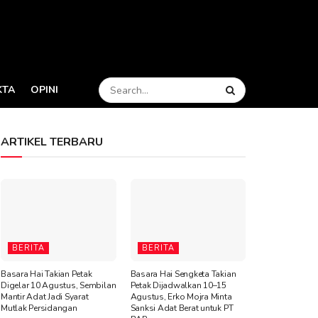
KTA
OPINI
ARTIKEL TERBARU
BERITA
BERITA
Basara Hai Takian Petak
Basara Hai Sengketa Takian
Digelar 10 Agustus, Sembilan
Petak Dijadwalkan 10–15
Mantir Adat Jadi Syarat
Agustus, Erko Mojra Minta
Mutlak Persidangan
Sanksi Adat Berat untuk PT