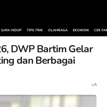
GAYA HIDUP
TIPS TRIK
OLAHRAGA
EKONOMI
CEK FA
26, DWP Bartim Gelar
ting dan Berbagai
A
A