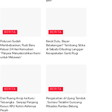
BAP
BERITA
BERITA
Putusan Sudah
Keruk Dulu, Bayar
Membebaskan, Rudi Baru
Belakangan? Tambang Silika
Keluar 24 Hari Kemudian:
di Sebabi Dituding Langgar
“Penjara Menyekolahkan Kami
Kesepakatan Ganti Rugi
untuk Melawan”
BERITA
BERITA
Dari Ruang Arsip ke Kursi
Pengesahan di Ujung Tanduk
Tersangka : Senyap Panjang
: Somasi Terakhir Guncang
Kasus KPU Kotim Akhirnya
Pilkades Rantau Betung
Pecah