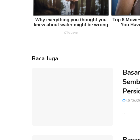
Baca Juga
Basar
Sembi
Persi
08/08/2
...
Basar