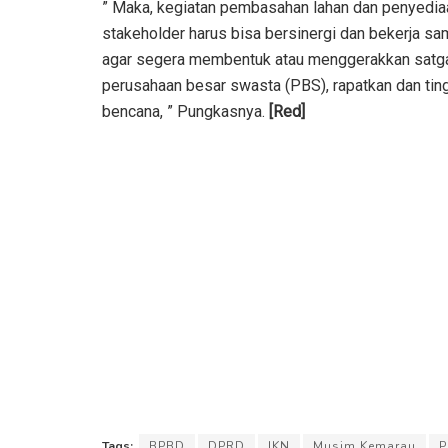
” Maka, kegiatan pembasahan lahan dan penyediaan
stakeholder harus bisa bersinergi dan bekerja sa
agar segera membentuk atau menggerakkan satga
perusahaan besar swasta (PBS), rapatkan dan ti
bencana, ” Pungkasnya.
[Red]
Tags:
BPBD
DPRD
IKN
Musim Kemarau
P