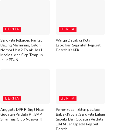
BERITA
BERITA
Sengketa Pilkades Rantau
Warga Dayak di Kotim
Betung Memanas, Calon
Laporkan Sejumlah Pejabat
Nomor Urut 2 Tolak Hasil
Daerah Ke KPK
Mediasi dan Siap Tempuh
Jalur PTUN
BERITA
BERITA
Anggota DPR RI Sigit Nilai
Pemeriksaan Setempat Jadi
Gugatan Perdata PT. BAP
Babak Krusial Sengketa Lahan
Sinarmas Grup Ngawur !!!
Sebabi Dan Gugatan Perdata
104 Miliar Kepada Pejabat
Daerah