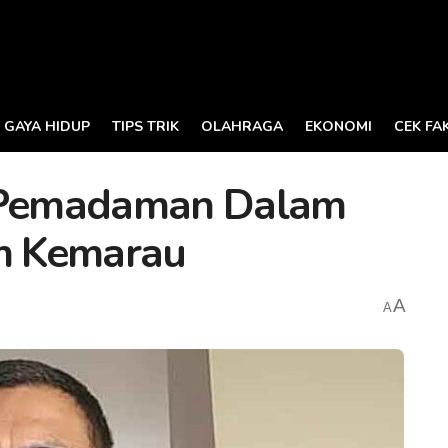
GAYA HIDUP
TIPS TRIK
OLAHRAGA
EKONOMI
CEK FA
n Pemadaman Dalam
m Kemarau
A
A