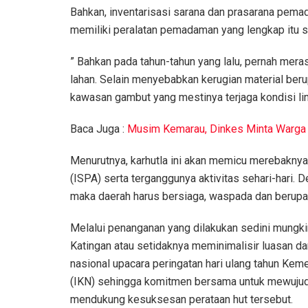
Bahkan, inventarisasi sarana dan prasarana pem
memiliki peralatan pemadaman yang lengkap itu sem
” Bahkan pada tahun-tahun yang lalu, pernah mer
lahan. Selain menyebabkan kerugian material beru
kawasan gambut yang mestinya terjaga kondisi lin
Baca Juga :
Musim Kemarau, Dinkes Minta Warga 
Menurutnya, karhutla ini akan memicu merebaknya
(ISPA) serta terganggunya aktivitas sehari-hari. D
maka daerah harus bersiaga, waspada dan berupa
Melalui penanganan yang dilakukan sedini mungkin, 
Katingan atau setidaknya meminimalisir luasan d
nasional upacara peringatan hari ulang tahun Kem
(IKN) sehingga komitmen bersama untuk mewujudk
mendukung kesuksesan perataan hut tersebut.