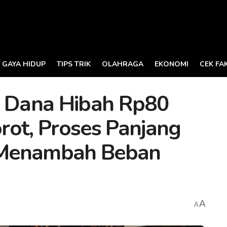
GAYA HIDUP
TIPS TRIK
OLAHRAGA
EKONOMI
CEK FA
i Dana Hibah Rp80
orot, Proses Panjang
i Menambah Beban
A
A