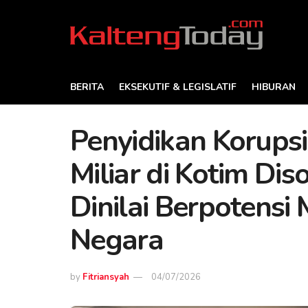
BERITA
EKSEKUTIF & LEGISLATIF
HIBURAN
Penyidikan Korups
Miliar di Kotim Dis
Dinilai Berpotens
Negara
by
Fitriansyah
04/07/2026