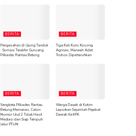
BERITA
BERITA
Pengesahan di Ujung Tanduk
Tiga Kali Kursi Kosong
: Somasi Terakhir Guncang
Agrinas, Marwah Adat
Pilkades Rantau Betung
Trobos Dipertaruhkan
BERITA
BERITA
Sengketa Pilkades Rantau
Warga Dayak di Kotim
Betung Memanas, Calon
Laporkan Sejumlah Pejabat
Nomor Urut 2 Tolak Hasil
Daerah Ke KPK
Mediasi dan Siap Tempuh
Jalur PTUN