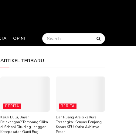
KTA
OPINI
ARTIKEL TERBARU
BERITA
BERITA
Keruk Dulu, Bayar
Dari Ruang Arsip ke Kursi
Belakangan? Tambang Silika
Tersangka : Senyap Panjang
di Sebabi Dituding Langgar
Kasus KPU Kotim Akhirnya
Kesepakatan Ganti Rugi
Pecah