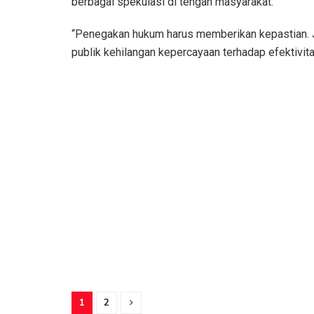
berbagai spekulasi di tengah masyarakat.
“Penegakan hukum harus memberikan kepastian. 
publik kehilangan kepercayaan terhadap efektivi
1
2