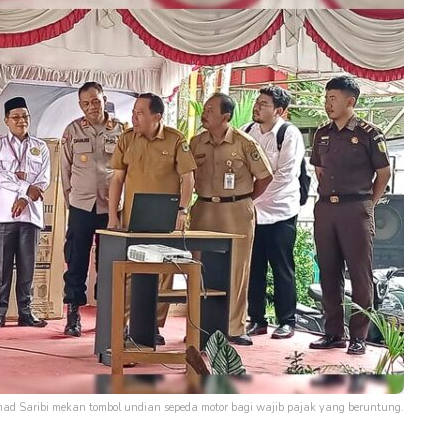
d Saribi mekan tombol undian sepeda motor bagi wajib pajak yang beruntung.