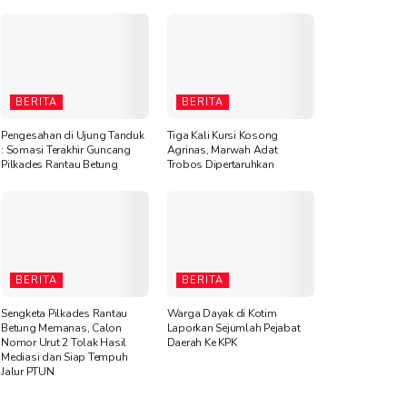
BERITA
BERITA
Pengesahan di Ujung Tanduk
Tiga Kali Kursi Kosong
: Somasi Terakhir Guncang
Agrinas, Marwah Adat
Pilkades Rantau Betung
Trobos Dipertaruhkan
BERITA
BERITA
Sengketa Pilkades Rantau
Warga Dayak di Kotim
Betung Memanas, Calon
Laporkan Sejumlah Pejabat
Nomor Urut 2 Tolak Hasil
Daerah Ke KPK
Mediasi dan Siap Tempuh
Jalur PTUN