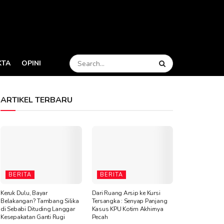
KTA
OPINI
ARTIKEL TERBARU
BERITA
BERITA
Keruk Dulu, Bayar
Dari Ruang Arsip ke Kursi
Belakangan? Tambang Silika
Tersangka : Senyap Panjang
di Sebabi Dituding Langgar
Kasus KPU Kotim Akhirnya
Kesepakatan Ganti Rugi
Pecah