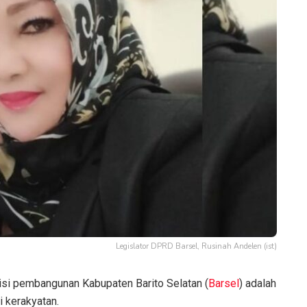
Legislator DPRD Barsel, Rusinah Andelen (ist)
isi pembangunan Kabupaten Barito Selatan (
Barsel
) adalah
 kerakyatan.