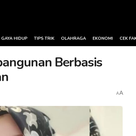
GAYA HIDUP
TIPS TRIK
OLAHRAGA
EKONOMI
CEK FA
angunan Berbasis
an
A
A