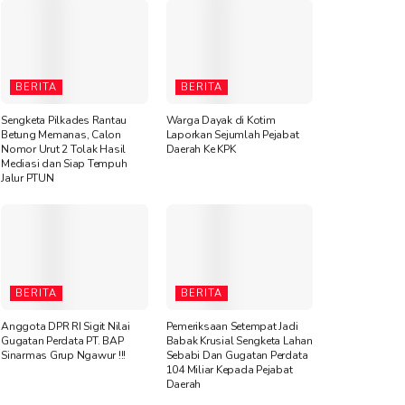
BERITA
BERITA
Sengketa Pilkades Rantau
Warga Dayak di Kotim
Betung Memanas, Calon
Laporkan Sejumlah Pejabat
Nomor Urut 2 Tolak Hasil
Daerah Ke KPK
Mediasi dan Siap Tempuh
Jalur PTUN
BERITA
BERITA
Anggota DPR RI Sigit Nilai
Pemeriksaan Setempat Jadi
Gugatan Perdata PT. BAP
Babak Krusial Sengketa Lahan
Sinarmas Grup Ngawur !!!
Sebabi Dan Gugatan Perdata
104 Miliar Kepada Pejabat
Daerah