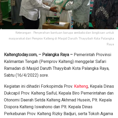
Keterangan : Penyerahan bantuan barupa sembako dan bingkisan untuk
masyarakat dari Pemprov Kalteng di Masjid Daruth Thayyibah Kota Palangka
Raya
Kaltengtoday.com, – Palangka Raya –
Pemerintah Provinsi
Kalimantan Tengah (Pemprov Kalteng) menggelar Safari
Ramadan di Masjid Daruth Thayyibah Kota Palangka Raya,
Sabtu (16/4/2022) sore.
Kegiatan ini dihadiri Forkopimda Prov.
Kalteng
, Kepala Dinas
Dukcapil Prov. Kalteng Saiful, Kepala Biro Pemerintahan dan
Otonomi Daerah Setda Kalteng Akhmad Husein, Plt. Kepala
Dispora Kalteng Iswahono dan Plt. Kepala Dinas
Perkebunan Prov. Kalteng Rizky Badjuri, serta Tokoh Agama