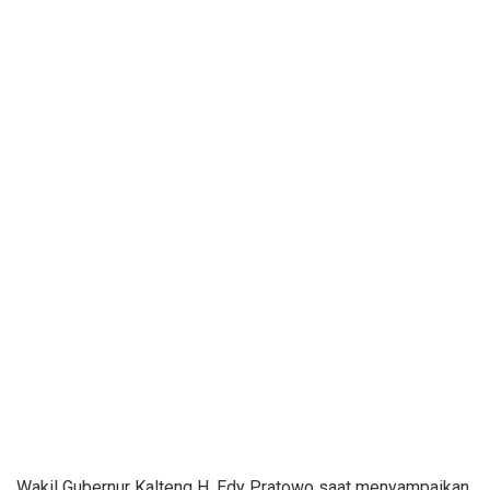
Wakil Gubernur Kalteng H. Edy Pratowo saat menyampaikan