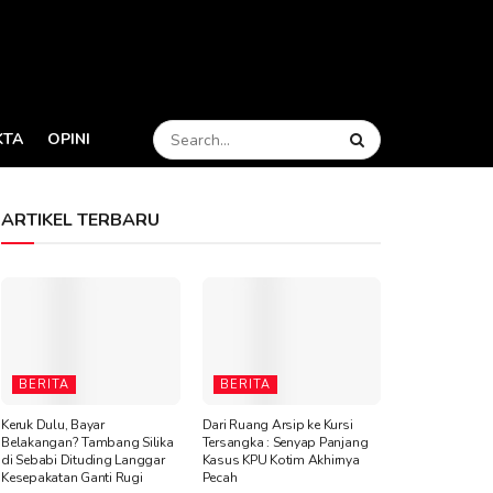
KTA
OPINI
ARTIKEL TERBARU
BERITA
BERITA
Keruk Dulu, Bayar
Dari Ruang Arsip ke Kursi
Belakangan? Tambang Silika
Tersangka : Senyap Panjang
di Sebabi Dituding Langgar
Kasus KPU Kotim Akhirnya
Kesepakatan Ganti Rugi
Pecah