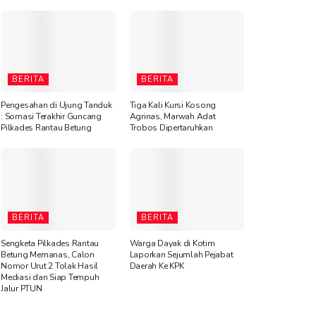
BERITA
BERITA
Pengesahan di Ujung Tanduk
Tiga Kali Kursi Kosong
: Somasi Terakhir Guncang
Agrinas, Marwah Adat
Pilkades Rantau Betung
Trobos Dipertaruhkan
BERITA
BERITA
Sengketa Pilkades Rantau
Warga Dayak di Kotim
Betung Memanas, Calon
Laporkan Sejumlah Pejabat
Nomor Urut 2 Tolak Hasil
Daerah Ke KPK
Mediasi dan Siap Tempuh
Jalur PTUN