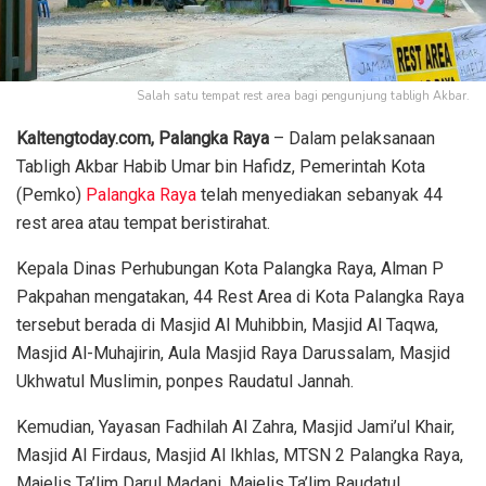
Salah satu tempat rest area bagi pengunjung tabligh Akbar.
Kaltengtoday.com, Palangka Raya
– Dalam pelaksanaan
Tabligh Akbar Habib Umar bin Hafidz, Pemerintah Kota
(Pemko)
Palangka Raya
telah menyediakan sebanyak 44
rest area atau tempat beristirahat.
Kepala Dinas Perhubungan Kota Palangka Raya, Alman P
Pakpahan mengatakan, 44 Rest Area di Kota Palangka Raya
tersebut berada di Masjid Al Muhibbin, Masjid Al Taqwa,
Masjid Al-Muhajirin, Aula Masjid Raya Darussalam, Masjid
Ukhwatul Muslimin, ponpes Raudatul Jannah.
Kemudian, Yayasan Fadhilah Al Zahra, Masjid Jami’ul Khair,
Masjid Al Firdaus, Masjid Al Ikhlas, MTSN 2 Palangka Raya,
Majelis Ta’lim Darul Madani, Majelis Ta’lim Raudatul