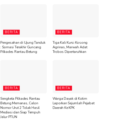
BERITA
BERITA
Pengesahan di Ujung Tanduk
Tiga Kali Kursi Kosong
: Somasi Terakhir Guncang
Agrinas, Marwah Adat
Pilkades Rantau Betung
Trobos Dipertaruhkan
BERITA
BERITA
Sengketa Pilkades Rantau
Warga Dayak di Kotim
Betung Memanas, Calon
Laporkan Sejumlah Pejabat
Nomor Urut 2 Tolak Hasil
Daerah Ke KPK
Mediasi dan Siap Tempuh
Jalur PTUN