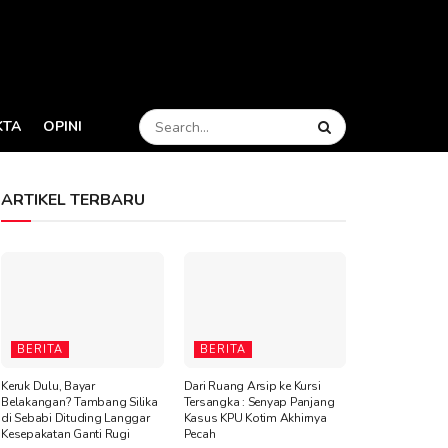
KTA
OPINI
ARTIKEL TERBARU
BERITA
BERITA
Keruk Dulu, Bayar
Dari Ruang Arsip ke Kursi
Belakangan? Tambang Silika
Tersangka : Senyap Panjang
di Sebabi Dituding Langgar
Kasus KPU Kotim Akhirnya
Kesepakatan Ganti Rugi
Pecah