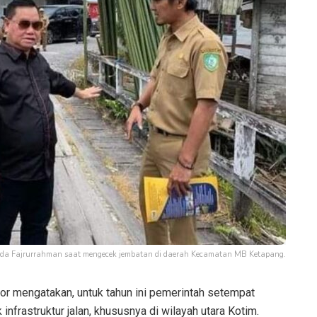
ekda Fajrurrahman saat mengecek jembatan di daerah Kecamatan MB Ketapang.
or mengatakan, untuk tahun ini pemerintah setempat
nfrastruktur jalan, khususnya di wilayah utara Kotim.