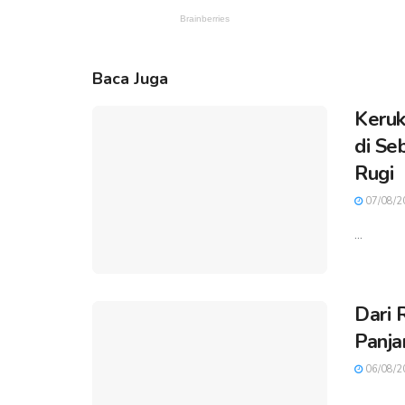
Baca Juga
Keruk
di Se
Rugi
07/08/2
...
Dari 
Panja
06/08/2
...