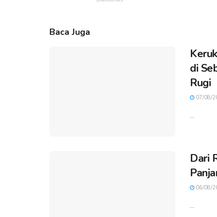
Baca Juga
Keruk
di Se
Rugi
07/08/2
...
Dari 
Panja
06/08/2
...