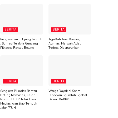
BERITA
BERITA
Pengesahan di Ujung Tanduk
Tiga Kali Kursi Kosong
: Somasi Terakhir Guncang
Agrinas, Marwah Adat
Pilkades Rantau Betung
Trobos Dipertaruhkan
BERITA
BERITA
Sengketa Pilkades Rantau
Warga Dayak di Kotim
Betung Memanas, Calon
Laporkan Sejumlah Pejabat
Nomor Urut 2 Tolak Hasil
Daerah Ke KPK
Mediasi dan Siap Tempuh
Jalur PTUN