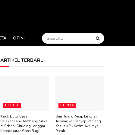
KTA
OPINI
ARTIKEL TERBARU
BERITA
BERITA
Keruk Dulu, Bayar
Dari Ruang Arsip ke Kursi
Belakangan? Tambang Silika
Tersangka : Senyap Panjang
di Sebabi Dituding Langgar
Kasus KPU Kotim Akhirnya
Kesepakatan Ganti Rugi
Pecah