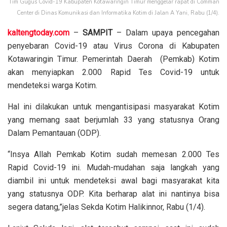
Tim Gugus Covid-19 Kabupaten Kotawaringin Timur menggelar rapat di Comman
Center di Dinas Komunikasi dan Informatika Kotim di Jalan A Yani, Rabu (1/4).
kaltengtoday.com
–
SAMPIT
– Dalam upaya pencegahan
penyebaran Covid-19 atau Virus Corona di Kabupaten
Kotawaringin Timur. Pemerintah Daerah (Pemkab) Kotim
akan menyiapkan 2.000 Rapid Tes Covid-19 untuk
mendeteksi warga Kotim.
Hal ini dilakukan untuk mengantisipasi masyarakat Kotim
yang memang saat berjumlah 33 yang statusnya Orang
Dalam Pemantauan (ODP).
“Insya Allah Pemkab Kotim sudah memesan 2.000 Tes
Rapid Covid-19 ini. Mudah-mudahan saja langkah yang
diambil ini untuk mendeteksi awal bagi masyarakat kita
yang statusnya ODP. Kita berharap alat ini nantinya bisa
segera datang,”jelas Sekda Kotim Halikinnor, Rabu (1/4).