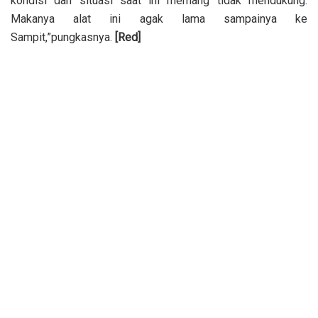
kondisi dan situasi saat ini memang tidak mendukung.
Makanya alat ini agak lama sampainya ke
Sampit,”pungkasnya.
[Red]