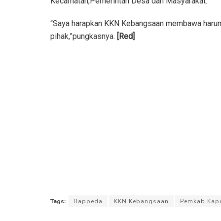
Kecamatan,Pemerintah Desa dan Masyarakat.
“Saya harapkan KKN Kebangsaan membawa harum
pihak,”pungkasnya.
[Red]
Tags:
Bappeda
KKN Kebangsaan
Pemkab Kapu