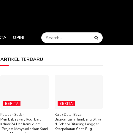
KTA
OPINI
ARTIKEL TERBARU
BERITA
BERITA
Putusan Sudah
Keruk Dulu, Bayar
Membebaskan, Rudi Baru
Belakangan? Tambang Silika
Keluar 24 Hari Kemudian:
di Sebabi Dituding Langgar
“Penjara Menyekolahkan Kami
Kesepakatan Ganti Rugi