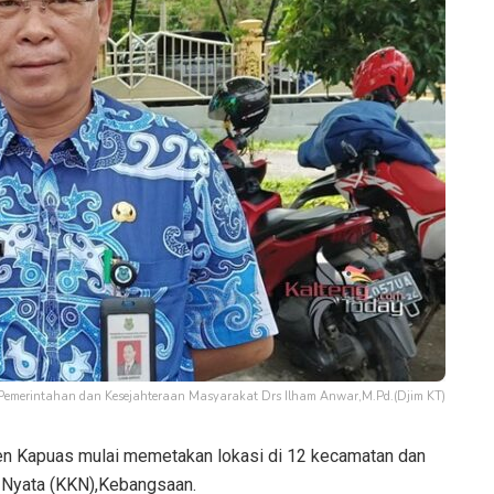
I Pemerintahan dan Kesejahteraan Masyarakat Drs Ilham Anwar,M.Pd.(Djim KT)
n Kapuas mulai memetakan lokasi di 12 kecamatan dan
a Nyata (KKN),Kebangsaan.