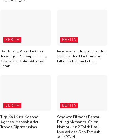
untuk Melawan”
BERITA
BERITA
Dari Ruang Arsip ke Kursi
Pengesahan di Ujung Tanduk
Tersangka : Senyap Panjang
: Somasi Terakhir Guncang
Kasus KPU Kotim Akhirnya
Pilkades Rantau Betung
Pecah
BERITA
BERITA
Tiga Kali Kursi Kosong
Sengketa Pilkades Rantau
Agrinas, Marwah Adat
Betung Memanas, Calon
Trobos Dipertaruhkan
Nomor Urut 2 Tolak Hasil
Mediasi dan Siap Tempuh
Jalur PTUN