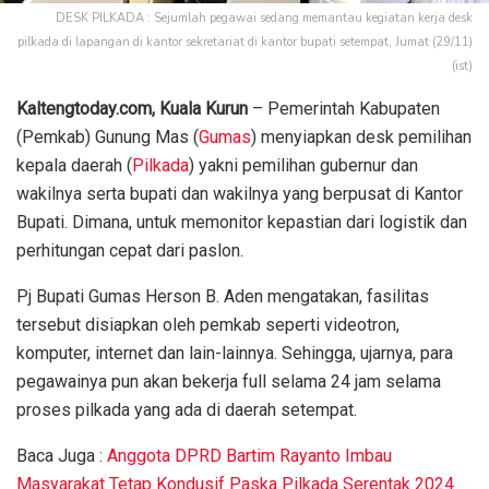
DESK PILKADA : Sejumlah pegawai sedang memantau kegiatan kerja desk
pilkada di lapangan di kantor sekretariat di kantor bupati setempat, Jumat (29/11)
(ist)
Kaltengtoday.com,
Kuala Kurun
– Pemerintah Kabupaten
(Pemkab) Gunung Mas (
Gumas
) menyiapkan desk pemilihan
kepala daerah (
Pilkada
) yakni pemilihan gubernur dan
wakilnya serta bupati dan wakilnya yang berpusat di Kantor
Bupati. Dimana, untuk memonitor kepastian dari logistik dan
perhitungan cepat dari paslon.
Pj Bupati Gumas Herson B. Aden mengatakan, fasilitas
tersebut disiapkan oleh pemkab seperti videotron,
komputer, internet dan lain-lainnya. Sehingga, ujarnya, para
pegawainya pun akan bekerja full selama 24 jam selama
proses pilkada yang ada di daerah setempat.
Baca Juga :
Anggota DPRD Bartim Rayanto Imbau
Masyarakat Tetap Kondusif Paska Pilkada Serentak 2024