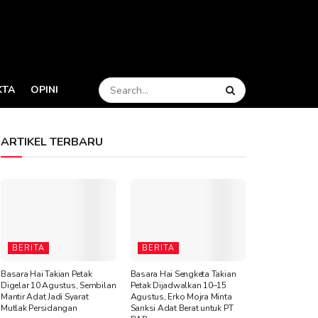
KTA
OPINI
ARTIKEL TERBARU
BERITA
BERITA
Basara Hai Takian Petak
Basara Hai Sengketa Takian
Digelar 10 Agustus, Sembilan
Petak Dijadwalkan 10–15
Mantir Adat Jadi Syarat
Agustus, Erko Mojra Minta
Mutlak Persidangan
Sanksi Adat Berat untuk PT