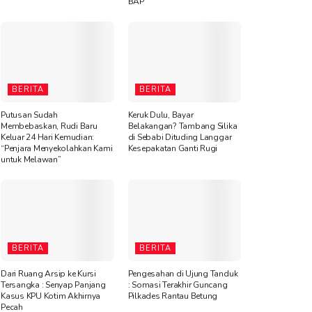
BAP
BERITA
BERITA
Putusan Sudah
Keruk Dulu, Bayar
Membebaskan, Rudi Baru
Belakangan? Tambang Silika
Keluar 24 Hari Kemudian:
di Sebabi Dituding Langgar
“Penjara Menyekolahkan Kami
Kesepakatan Ganti Rugi
untuk Melawan”
BERITA
BERITA
Dari Ruang Arsip ke Kursi
Pengesahan di Ujung Tanduk
Tersangka : Senyap Panjang
: Somasi Terakhir Guncang
Kasus KPU Kotim Akhirnya
Pilkades Rantau Betung
Pecah