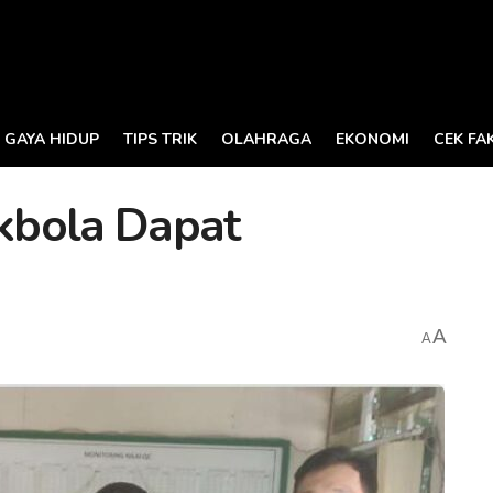
GAYA HIDUP
TIPS TRIK
OLAHRAGA
EKONOMI
CEK FA
kbola Dapat
A
A