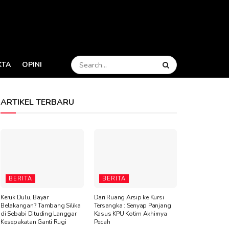
KTA
OPINI
ARTIKEL TERBARU
BERITA
BERITA
Keruk Dulu, Bayar
Dari Ruang Arsip ke Kursi
Belakangan? Tambang Silika
Tersangka : Senyap Panjang
di Sebabi Dituding Langgar
Kasus KPU Kotim Akhirnya
Kesepakatan Ganti Rugi
Pecah