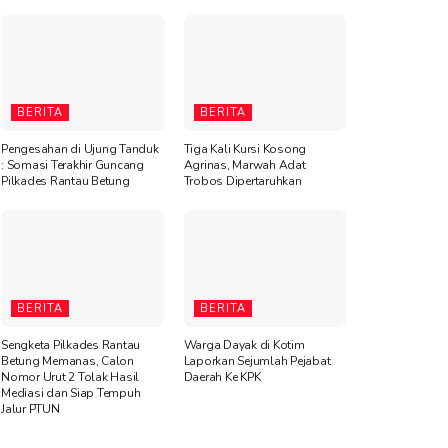
BERITA
BERITA
Pengesahan di Ujung Tanduk
Tiga Kali Kursi Kosong
: Somasi Terakhir Guncang
Agrinas, Marwah Adat
Pilkades Rantau Betung
Trobos Dipertaruhkan
BERITA
BERITA
Sengketa Pilkades Rantau
Warga Dayak di Kotim
Betung Memanas, Calon
Laporkan Sejumlah Pejabat
Nomor Urut 2 Tolak Hasil
Daerah Ke KPK
Mediasi dan Siap Tempuh
Jalur PTUN