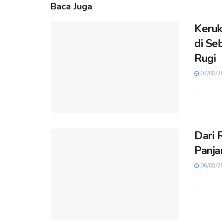
Baca Juga
Keruk
di Se
Rugi
07/08/2
...
Dari 
Panja
06/08/2
...