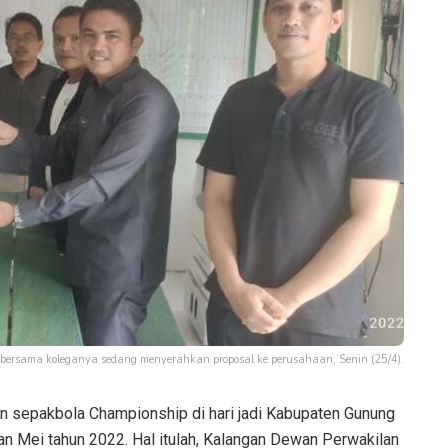
rsama koleganya sedang menyerahkan proposal ke perusahaan, Senin (25/4).
 sepakbola Championship di hari jadi Kabupaten Gunung
n Mei tahun 2022. Hal itulah, Kalangan Dewan Perwakilan