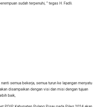
erempuan sudah terpenuhi, ” tegas H. Fadli.
a, nanti semua bekerja, semua turun ke lapangan menyatu
 akan disampaikan dengan visi dan misi dengan tujuan
bih baik,
rget PDIP Kabupaten Pulang Pisau pada Pileg 2024 akan