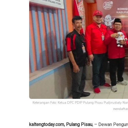
Keterangan Foto: Ketua DPC PDIP Pulang Pisau Pudjirustaty Na
mendaftar
kaltengtoday.com, Pulang Pisau
, – Dewan Pengur