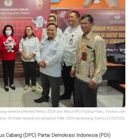
rang menerima Maskot Pemilu 2024 dari Ketua KPU Pulang Pisau, Yuliana usai
kan 25 Kader terbaiknya mengikuti Pilek 2024 mendatang, Kamis (11/5/2023).
us Cabang (DPC) Partai Demokrasi Indonesia (PDI)