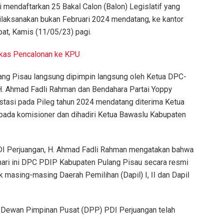
i mendaftarkan 25 Bakal Calon (Balon) Legislatif yang
dilaksanakan bukan Februari 2024 mendatang, ke kantor
t, Kamis (11/05/23) pagi.
kas Pencalonan ke KPU
g Pisau langsung dipimpin langsung oleh Ketua DPC-
 H. Ahmad Fadli Rahman dan Bendahara Partai Yoppy
testasi pada Pileg tahun 2024 mendatang diterima Ketua
pada komisioner dan dihadiri Ketua Bawaslu Kabupaten
DI Perjuangan, H. Ahmad Fadli Rahman mengatakan bahwa
hari ini DPC PDIP Kabupaten Pulang Pisau secara resmi
uk masing-masing Daerah Pemilihan (Dapil) I, II dan Dapil
n Dewan Pimpinan Pusat (DPP) PDI Perjuangan telah