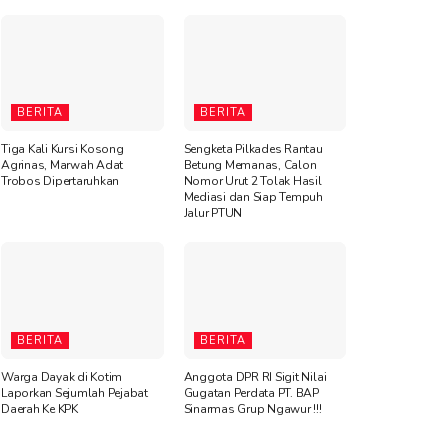
BERITA
BERITA
Tiga Kali Kursi Kosong
Sengketa Pilkades Rantau
Agrinas, Marwah Adat
Betung Memanas, Calon
Trobos Dipertaruhkan
Nomor Urut 2 Tolak Hasil
Mediasi dan Siap Tempuh
Jalur PTUN
BERITA
BERITA
Warga Dayak di Kotim
Anggota DPR RI Sigit Nilai
Laporkan Sejumlah Pejabat
Gugatan Perdata PT. BAP
Daerah Ke KPK
Sinarmas Grup Ngawur !!!