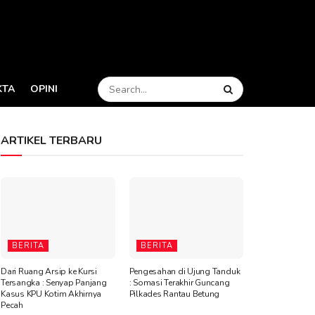
KTA
OPINI
ARTIKEL TERBARU
BERITA
BERITA
Dari Ruang Arsip ke Kursi
Pengesahan di Ujung Tanduk
Tersangka : Senyap Panjang
: Somasi Terakhir Guncang
Kasus KPU Kotim Akhirnya
Pilkades Rantau Betung
Pecah