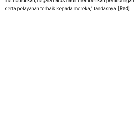
membutuhkan, negara harus hadir memberikan perlindungan
serta pelayanan terbaik kepada mereka,” tandasnya.
[Red]