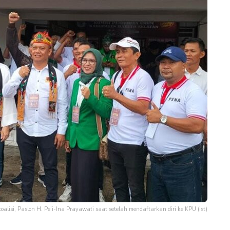
oalisi, Paslon H. Pe’i-Ina Prayawati saat setelah mendaftarkan diri ke KPU (ist)