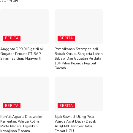
Jalur PTUN
BERITA
BERITA
Anggota DPR RI Sigit Nilai
Pemeriksaan Setempat Jadi
Gugatan Perdata PT. BAP
Babak Krusial Sengketa Lahan
Sinarmas Grup Ngawur !!!
Sebabi Dan Gugatan Perdata
104 Miliar Kepada Pejabat
Daerah
BERITA
BERITA
Konflik Agraria Dibawa ke
Jejak Sawit di Ujung Peta,
Kementan, Warga Kotim
Warga Adat Dayak Desak
Minta Negara Tegakkan
ATR/BPN Bongkar Tabir
Kewajiban Plasma
Empat HGU