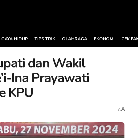
GAYA HIDUP
TIPS TRIK
OLAHRAGA
EKONOMI
CEK FA
pati dan Wakil
’i-Ina Prayawati
ke KPU
A
A