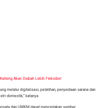
alteng Akan Diubah Lebih Fleksibel
g melalui digitalisasi, pelatihan, penyediaan sarana dan
tri domestik,” katanya.
iwisata dan UMKM dapat menciptakan sumber