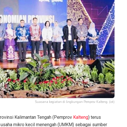
Suasana kegiatan di lingkungan Pemprov Kalteng. (ist)
rovinsi Kalimantan Tengah (Pemprov
Kalteng
) terus
 usaha mikro kecil menengah (UMKM) sebagai sumber