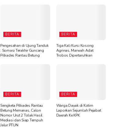
BERITA
BERITA
Pengesahan di Ujung Tanduk
Tiga Kali Kursi Kosong
: Somasi Terakhir Guncang
Agrinas, Marwah Adat
Pilkades Rantau Betung
Trobos Dipertaruhkan
BERITA
BERITA
Sengketa Pilkades Rantau
Warga Dayak di Kotim
Betung Memanas, Calon
Laporkan Sejumlah Pejabat
Nomor Urut 2 Tolak Hasil
Daerah Ke KPK
Mediasi dan Siap Tempuh
Jalur PTUN