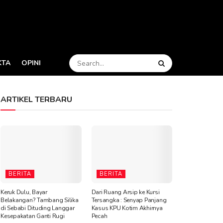
KTA
OPINI
ARTIKEL TERBARU
BERITA
BERITA
Keruk Dulu, Bayar
Dari Ruang Arsip ke Kursi
Belakangan? Tambang Silika
Tersangka : Senyap Panjang
di Sebabi Dituding Langgar
Kasus KPU Kotim Akhirnya
Kesepakatan Ganti Rugi
Pecah