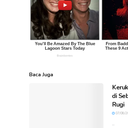
Baca Juga
Keruk
di Se
Rugi
07/08/2
...