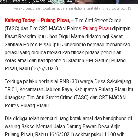
Pelaku pencurian kotak amal dan handphone saat ditangkap polisi foto : IST
Kalteng Today – Pulang Pisau,
– Tim Anti Street Crime
(TASC) dan Tim CRT MACAN Polres
Pulang Pisau
dipimpin
Kasat Reskrim Iptu Jhon Digul Marna didampingi Kasat
Sabhara Polres Pisau Iptu Junedinoto berhasil menangkap
pelaku yang diduga melakukan tindak pidana pencurian
kotak amal dan handphone di Stadion HM. Sanusi Pulang
Pisau, Rabu (16/6/2021).
Terduga pelaku berinisial RNB (30) warga Desa Sakakajang
TR 01, Kecamatan Jabiren Raya, Kabupaten Pulang Pisau itu
ditangkap Tim Anti Street Crime (TASC) dan CRT MACAN
Polres Pulang Pisau.
Dia diduga telah mencuri uang kotak amal dan handphone di
warung Bakso Mentari Jalan Darung Bawan Desa Anjir
Pulang Pisau, Rabu (16/6/2021) sekitar pukul 11.00 wib.