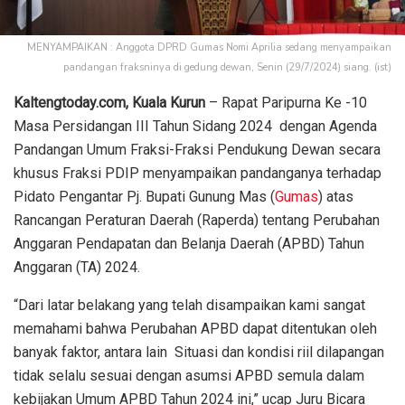
MENYAMPAIKAN : Anggota DPRD Gumas Nomi Aprilia sedang menyampaikan
pandangan fraksninya di gedung dewan, Senin (29/7/2024) siang. (ist)
Kaltengtoday.com, Kuala Kurun
– Rapat Paripurna Ke -10
Masa Persidangan III Tahun Sidang 2024 dengan Agenda
Pandangan Umum Fraksi-Fraksi Pendukung Dewan secara
khusus Fraksi PDIP menyampaikan pandanganya terhadap
Pidato Pengantar Pj. Bupati Gunung Mas (
Gumas
) atas
Rancangan Peraturan Daerah (Raperda) tentang Perubahan
Anggaran Pendapatan dan Belanja Daerah (APBD) Tahun
Anggaran (TA) 2024.
“Dari latar belakang yang telah disampaikan kami sangat
memahami bahwa Perubahan APBD dapat ditentukan oleh
banyak faktor, antara lain Situasi dan kondisi riil dilapangan
tidak selalu sesuai dengan asumsi APBD semula dalam
kebijakan Umum APBD Tahun 2024 ini,” ucap Juru Bicara