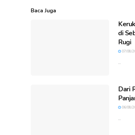
Baca Juga
Keruk
di Se
Rugi
07/08/2
...
Dari 
Panja
06/08/2
...