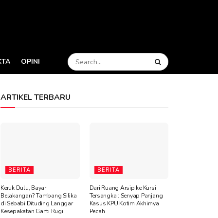
KTA
OPINI
ARTIKEL TERBARU
BERITA
BERITA
Keruk Dulu, Bayar
Dari Ruang Arsip ke Kursi
Belakangan? Tambang Silika
Tersangka : Senyap Panjang
di Sebabi Dituding Langgar
Kasus KPU Kotim Akhirnya
Kesepakatan Ganti Rugi
Pecah