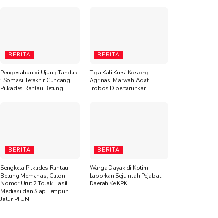
BERITA
BERITA
Pengesahan di Ujung Tanduk
Tiga Kali Kursi Kosong
: Somasi Terakhir Guncang
Agrinas, Marwah Adat
Pilkades Rantau Betung
Trobos Dipertaruhkan
BERITA
BERITA
Sengketa Pilkades Rantau
Warga Dayak di Kotim
Betung Memanas, Calon
Laporkan Sejumlah Pejabat
Nomor Urut 2 Tolak Hasil
Daerah Ke KPK
Mediasi dan Siap Tempuh
Jalur PTUN