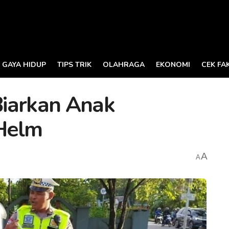
GAYA HIDUP
TIPS TRIK
OLAHRAGA
EKONOMI
CEK FA
Biarkan Anak
Helm
A
A