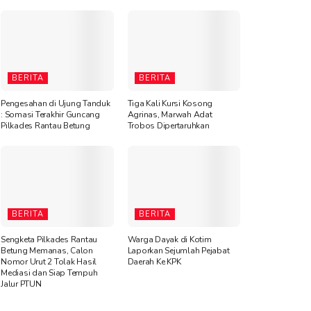
BERITA
BERITA
Pengesahan di Ujung Tanduk
Tiga Kali Kursi Kosong
: Somasi Terakhir Guncang
Agrinas, Marwah Adat
Pilkades Rantau Betung
Trobos Dipertaruhkan
BERITA
BERITA
Sengketa Pilkades Rantau
Warga Dayak di Kotim
Betung Memanas, Calon
Laporkan Sejumlah Pejabat
Nomor Urut 2 Tolak Hasil
Daerah Ke KPK
Mediasi dan Siap Tempuh
Jalur PTUN