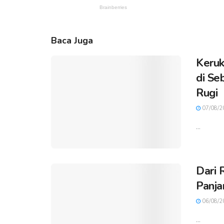
Baca Juga
Keruk
di Se
Rugi
07/08/2
...
Dari 
Panja
06/08/2
...