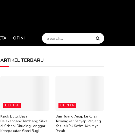
KTA
OPINI
ARTIKEL TERBARU
BERITA
BERITA
Keruk Dulu, Bayar
Dari Ruang Arsip ke Kursi
Belakangan? Tambang Silika
Tersangka : Senyap Panjang
di Sebabi Dituding Langgar
Kasus KPU Kotim Akhirnya
Kesepakatan Ganti Rugi
Pecah