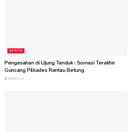
BERITA
Pengesahan di Ujung Tanduk : Somasi Terakhir
Guncang Pilkades Rantau Betung
06/08/2026