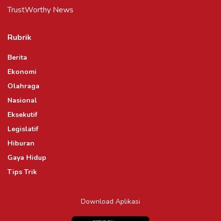
TrustWorthy News
Rubrik
Berita
Ekonomi
Olahraga
Nasional
Eksekutif
Legislatif
Hiburan
Gaya Hidup
Tips Trik
Download Aplikasi