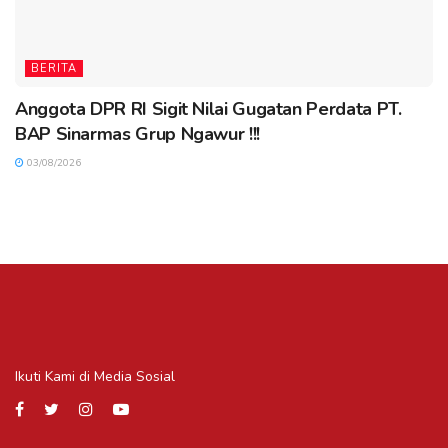
BERITA
Anggota DPR RI Sigit Nilai Gugatan Perdata PT.
BAP Sinarmas Grup Ngawur !!!
03/08/2026
Ikuti Kami di Media Sosial