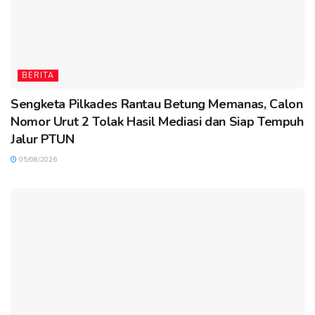
BERITA
Sengketa Pilkades Rantau Betung Memanas, Calon
Nomor Urut 2 Tolak Hasil Mediasi dan Siap Tempuh
Jalur PTUN
05/08/2026