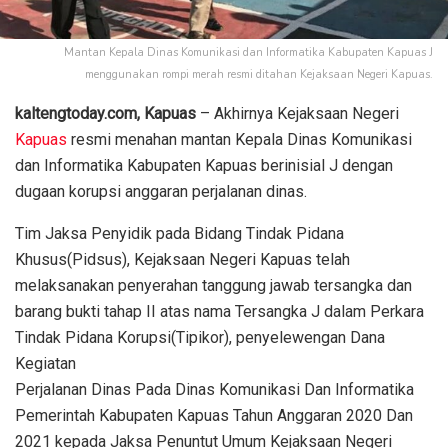
Mantan Kepala Dinas Komunikasi dan Informatika Kabupaten Kapuas J
menggunakan rompi merah resmi ditahan Kejaksaan Negeri Kapuas.
kaltengtoday.com, Kapuas
– Akhirnya Kejaksaan Negeri
Kapuas
resmi menahan mantan Kepala Dinas Komunikasi
dan Informatika Kabupaten Kapuas berinisial J dengan
dugaan korupsi anggaran perjalanan dinas.
Tim Jaksa Penyidik pada Bidang Tindak Pidana
Khusus(Pidsus), Kejaksaan Negeri Kapuas telah
melaksanakan penyerahan tanggung jawab tersangka dan
barang bukti tahap II atas nama Tersangka J dalam Perkara
Tindak Pidana Korupsi(Tipikor), penyelewengan Dana
Kegiatan
Perjalanan Dinas Pada Dinas Komunikasi Dan Informatika
Pemerintah Kabupaten Kapuas Tahun Anggaran 2020 Dan
2021 kepada Jaksa Penuntut Umum Kejaksaan Negeri