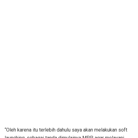
“Oleh karena itu terlebih dahulu saya akan melakukan soft
launching, sebagai tanda dimulainya MPP agar melayani