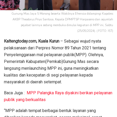
Gunung Mas Jaya S Monong beserta Wakilnya Efrensia didampingi Kapolres
AKBP Theodorus Priyo Santosa, Kepala DPMPTSP Harpaseno dan sejumlah
pejabat lainnya sedang membuka dimulai kegiatan di MPP ini, Sabtu
(25/05/2024). ( FOTO: IST)
Kaltengtoday.com,
Kuala Kurun
– Sebagai wujud nyata
pelaksanaan dari Perpres Nomor 89 Tahun 2021 tentang
Penyelenggaraan mal pelayanan publik(MPP). Olehnya,
Pemerintah Kabupaten(Pemkab)Gunung Mas secara
langsung menlaunching MPP ini, guna meningkatkan
kualitas dan kecepatan di segi pelayanan kepada
masyarakat di daerah setempat.
Baca Juga :
MPP Palangka Raya diyakini berikan pelayanan
publik yang berkualitas
“MPP adalah tempat berbagai bentuk layanan yang