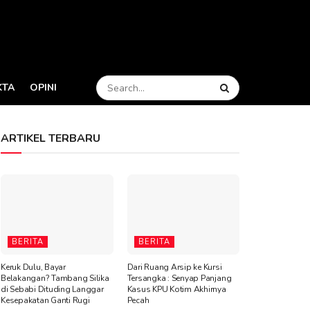
KTA
OPINI
ARTIKEL TERBARU
BERITA
BERITA
Keruk Dulu, Bayar
Dari Ruang Arsip ke Kursi
Belakangan? Tambang Silika
Tersangka : Senyap Panjang
di Sebabi Dituding Langgar
Kasus KPU Kotim Akhirnya
Kesepakatan Ganti Rugi
Pecah