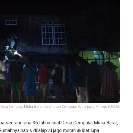
Desa Cempaka Mulia Barat Kecamatan Cempaga, Kotim pada Minggu (10/10).
 seorang pria 36 tahun asal Desa Cempaka Mulia Barat,
Rumahnya habis dilalap si jago merah akibat lupa