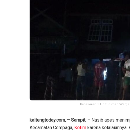
Kebakaran 1 Unit Rumah Warga 
kaltengtoday.com, – Sampit,
– Nasib apes menimpa
Kecamatan Cempaga,
Kotim
karena kelalaiannya. 