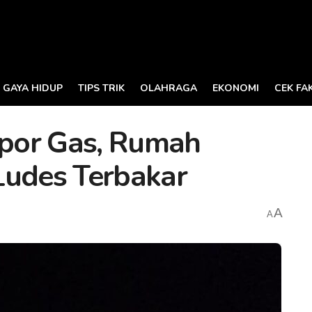
GAYA HIDUP
TIPS TRIK
OLAHRAGA
EKONOMI
CEK FA
por Gas, Rumah
Ludes Terbakar
A
A