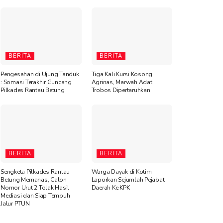
BERITA
BERITA
Pengesahan di Ujung Tanduk
Tiga Kali Kursi Kosong
: Somasi Terakhir Guncang
Agrinas, Marwah Adat
Pilkades Rantau Betung
Trobos Dipertaruhkan
BERITA
BERITA
Sengketa Pilkades Rantau
Warga Dayak di Kotim
Betung Memanas, Calon
Laporkan Sejumlah Pejabat
Nomor Urut 2 Tolak Hasil
Daerah Ke KPK
Mediasi dan Siap Tempuh
Jalur PTUN