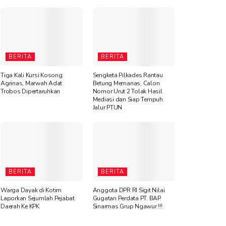
BERITA
BERITA
Tiga Kali Kursi Kosong
Sengketa Pilkades Rantau
Agrinas, Marwah Adat
Betung Memanas, Calon
Trobos Dipertaruhkan
Nomor Urut 2 Tolak Hasil
Mediasi dan Siap Tempuh
Jalur PTUN
BERITA
BERITA
Warga Dayak di Kotim
Anggota DPR RI Sigit Nilai
Laporkan Sejumlah Pejabat
Gugatan Perdata PT. BAP
Daerah Ke KPK
Sinarmas Grup Ngawur !!!