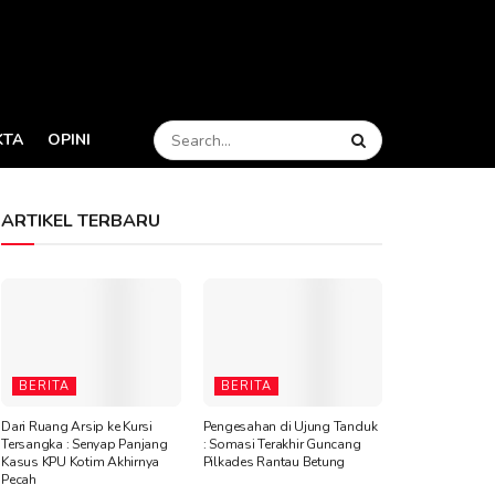
KTA
OPINI
ARTIKEL TERBARU
BERITA
BERITA
Dari Ruang Arsip ke Kursi
Pengesahan di Ujung Tanduk
Tersangka : Senyap Panjang
: Somasi Terakhir Guncang
Kasus KPU Kotim Akhirnya
Pilkades Rantau Betung
Pecah