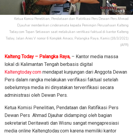
Ketua Komisi Penelitian, Pendataan dan Ratifikasi Pers Dewan Pers Ahmad
Djauhar memberikan cinderamata kepada Pemimpin Perusahaan Kalteng
Today.com Topan Setiawan saat melakukan verifikasi faktual di kantor Kalteng
Today, Jalan Aries V nomor 6 Komplek Amaco, Palangka Raya, Kamis (18/3/2021)
(AFR)
Kalteng Today – Palangka Raya,
– Kantor media massa
lokal di Kalimantan Tengah berbasis digital
Kaltengtoday.com
mendapat kunjungan dari Anggota Dewan
Pers dalam rangka melakukan verifikasi faktual setelah
sebelumnya media ini dinyatakan terverifikasi secara
administrasi oleh Dewan Pers.
Ketua Komisi Penelitian, Pendataan dan Ratifikasi Pers
Dewan Pers Ahmad Djauhar didampingi oleh bagian
sekretariat Deritawati dan Wisnu sangat mengapresiasi
media online Kaltengtoday.com karena memiliki kantor