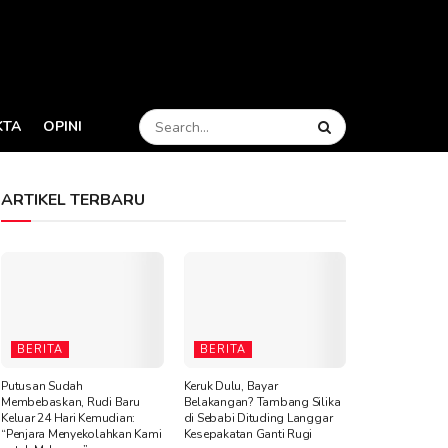
KTA
OPINI
ARTIKEL TERBARU
BERITA
BERITA
Putusan Sudah
Keruk Dulu, Bayar
Membebaskan, Rudi Baru
Belakangan? Tambang Silika
Keluar 24 Hari Kemudian:
di Sebabi Dituding Langgar
“Penjara Menyekolahkan Kami
Kesepakatan Ganti Rugi