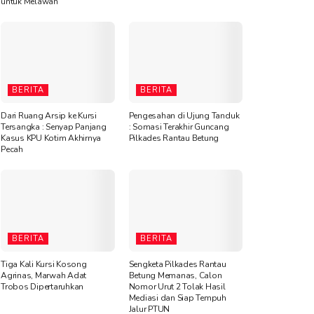
untuk Melawan”
BERITA
BERITA
Dari Ruang Arsip ke Kursi
Pengesahan di Ujung Tanduk
Tersangka : Senyap Panjang
: Somasi Terakhir Guncang
Kasus KPU Kotim Akhirnya
Pilkades Rantau Betung
Pecah
BERITA
BERITA
Tiga Kali Kursi Kosong
Sengketa Pilkades Rantau
Agrinas, Marwah Adat
Betung Memanas, Calon
Trobos Dipertaruhkan
Nomor Urut 2 Tolak Hasil
Mediasi dan Siap Tempuh
Jalur PTUN