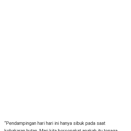
“Pendampingan hari hari ini hanya sibuk pada saat
kebakaran hutan. Mari kita bersepakat apakah itu tenaga