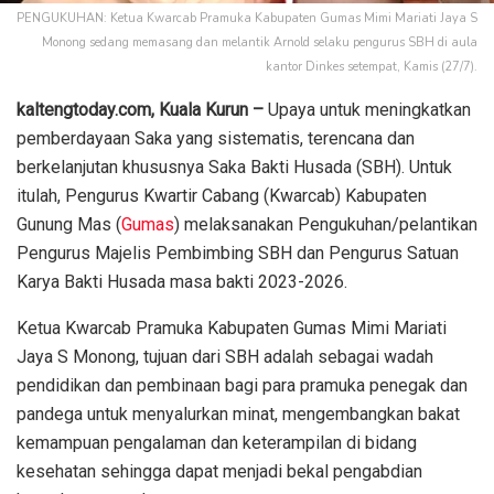
PENGUKUHAN: Ketua Kwarcab Pramuka Kabupaten Gumas Mimi Mariati Jaya S
Monong sedang memasang dan melantik Arnold selaku pengurus SBH di aula
kantor Dinkes setempat, Kamis (27/7).
kaltengtoday.com, Kuala Kurun –
Upaya untuk meningkatkan
pemberdayaan Saka yang sistematis, terencana dan
berkelanjutan khususnya Saka Bakti Husada (SBH). Untuk
itulah, Pengurus Kwartir Cabang (Kwarcab) Kabupaten
Gunung Mas (
Gumas
) melaksanakan Pengukuhan/pelantikan
Pengurus Majelis Pembimbing SBH dan Pengurus Satuan
Karya Bakti Husada masa bakti 2023-2026.
Ketua Kwarcab Pramuka Kabupaten Gumas Mimi Mariati
Jaya S Monong, tujuan dari SBH adalah sebagai wadah
pendidikan dan pembinaan bagi para pramuka penegak dan
pandega untuk menyalurkan minat, mengembangkan bakat
kemampuan pengalaman dan keterampilan di bidang
kesehatan sehingga dapat menjadi bekal pengabdian