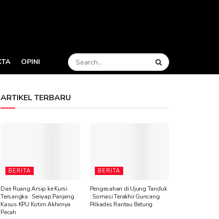
KTA
OPINI
ARTIKEL TERBARU
BERITA
BERITA
Dari Ruang Arsip ke Kursi
Pengesahan di Ujung Tanduk
Tersangka : Senyap Panjang
: Somasi Terakhir Guncang
Kasus KPU Kotim Akhirnya
Pilkades Rantau Betung
Pecah