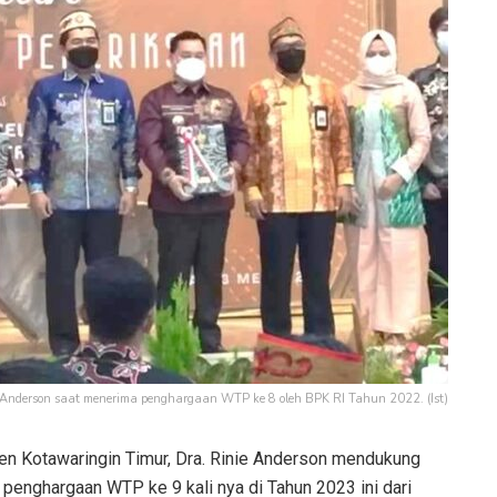
e Anderson saat menerima penghargaan WTP ke 8 oleh BPK RI Tahun 2022. (Ist)
 Kotawaringin Timur, Dra. Rinie Anderson mendukung
 penghargaan WTP ke 9 kali nya di Tahun 2023 ini dari