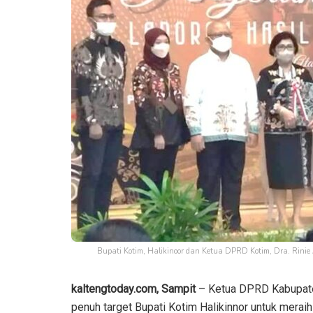
Bupati Kotim, Halikinoor dan Ketua DPRD Kotim, Dra. Rini
kaltengtoday.com, Sampit
– Ketua DPRD Kabupaten
penuh target Bupati Kotim Halikinnor untuk meraih