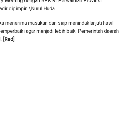
ntry Meeting dengan BPK RI Perwakilan Provinsi
dir dipimpin \Nurul Huda.
ka menerima masukan dan siap menindaklanjuti hasil
mperbaiki agar menjadi lebih baik. Pemerintah daerah
I.
[Red]