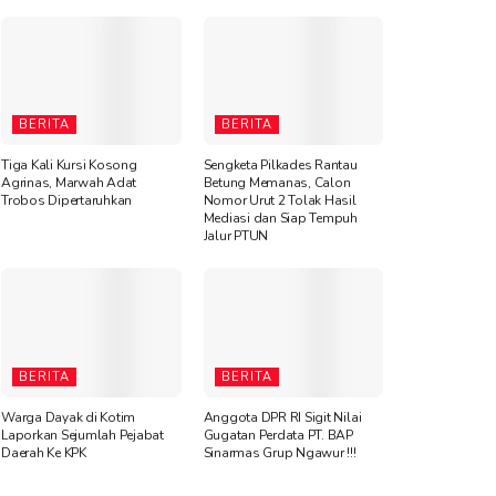
BERITA
BERITA
Tiga Kali Kursi Kosong
Sengketa Pilkades Rantau
Agrinas, Marwah Adat
Betung Memanas, Calon
Trobos Dipertaruhkan
Nomor Urut 2 Tolak Hasil
Mediasi dan Siap Tempuh
Jalur PTUN
BERITA
BERITA
Warga Dayak di Kotim
Anggota DPR RI Sigit Nilai
Laporkan Sejumlah Pejabat
Gugatan Perdata PT. BAP
Daerah Ke KPK
Sinarmas Grup Ngawur !!!