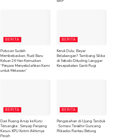
BAP
BERITA
BERITA
Putusan Sudah
Keruk Dulu, Bayar
Membebaskan, Rudi Baru
Belakangan? Tambang Silika
Keluar 24 Hari Kemudian:
di Sebabi Dituding Langgar
“Penjara Menyekolahkan Kami
Kesepakatan Ganti Rugi
untuk Melawan”
BERITA
BERITA
Dari Ruang Arsip ke Kursi
Pengesahan di Ujung Tanduk
Tersangka : Senyap Panjang
: Somasi Terakhir Guncang
Kasus KPU Kotim Akhirnya
Pilkades Rantau Betung
Pecah