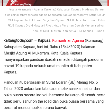
Kepala Kementerian Agama (Kemenag) Kabupaten Kapuas, H Ahmad Bahruni
didampingi beberapa tokoh agama Kabupaten Kapuas diantaranya Ketua Umum
MUI Kapuas Drs KH Nurani Sarji, Rois Syuriah NU KH Muchtar Ruslan, Ketua
FKUB Kapuas Drs H Masyumi Rivai, Ketua Pimpinan Daerah Muhammadiyah
Kapuas Drs H Masrani, dan Ketua ICMI Kapuas H Junaidi
kaltengtoday.com
–
Kapuas.
Kementrian Agama
(Kemenag)
Kabupaten Kapuas, hari ini, Rabu (15/4/2020) halaman
Masjid Agung Al Mukarram, Kota Kuala Kapuas
menyampaikan panduan ibadah ramadan ditengah pandemi
covod 19 kepada seluruh umat muslim di Kabupaten
Kapuas.
Panduan itu berdasarkan Surat Edaran (SE) Menag No. 6
Tahun 2020 antara lain tata cara melaksanakan sahur dan
buka puasa secara indivdu bersama keluarga di rumah, serta
tidak perlu sahur on the road dan buka puasa bersama yang
bersifat mengumpulkan orang banyak.