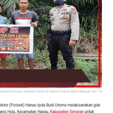
ialiasi larangan membakar lahan di wilayah hukum polsek setempat. Foto : Ist
ektor (Polsek) Hanau Ipda Budi Utomo melaksanakan giat
ang Hulu, Kecamatan Hanau,
Kabupaten Seruyan
untuk