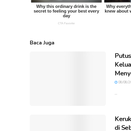
Baca Juga
Putus
Kelua
Meny
08/08/2
...
Keruk
di Se