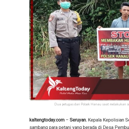
Dua petugas dari Polsek Hanau saat melakukan sos
kaltengtoday.com
–
Seruyan.
Kepala Kepolisian S
sambang para petani yang berada di Desa Pembu