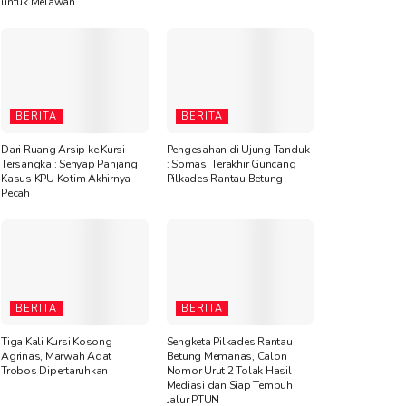
untuk Melawan”
BERITA
BERITA
Dari Ruang Arsip ke Kursi
Pengesahan di Ujung Tanduk
Tersangka : Senyap Panjang
: Somasi Terakhir Guncang
Kasus KPU Kotim Akhirnya
Pilkades Rantau Betung
Pecah
BERITA
BERITA
Tiga Kali Kursi Kosong
Sengketa Pilkades Rantau
Agrinas, Marwah Adat
Betung Memanas, Calon
Trobos Dipertaruhkan
Nomor Urut 2 Tolak Hasil
Mediasi dan Siap Tempuh
Jalur PTUN