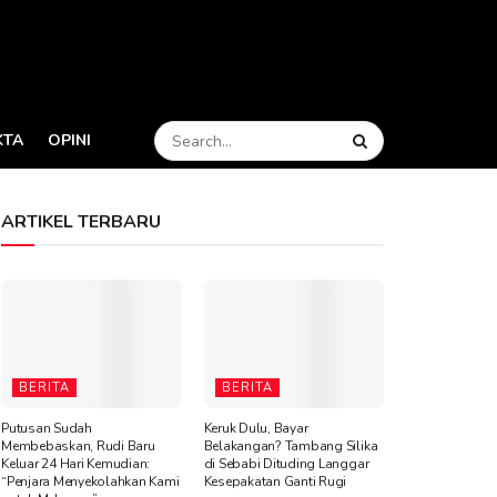
KTA
OPINI
ARTIKEL TERBARU
BERITA
BERITA
Putusan Sudah
Keruk Dulu, Bayar
Membebaskan, Rudi Baru
Belakangan? Tambang Silika
Keluar 24 Hari Kemudian:
di Sebabi Dituding Langgar
“Penjara Menyekolahkan Kami
Kesepakatan Ganti Rugi