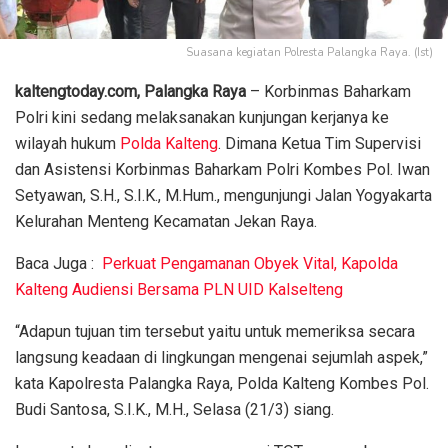
Suasana kegiatan Polresta Palangka Raya. (Ist)
kaltengtoday.com, Palangka Raya
– Korbinmas Baharkam
Polri kini sedang melaksanakan kunjungan kerjanya ke
wilayah hukum
Polda Kalteng
. Dimana Ketua Tim Supervisi
dan Asistensi Korbinmas Baharkam Polri Kombes Pol. Iwan
Setyawan, S.H., S.I.K., M.Hum., mengunjungi Jalan Yogyakarta
Kelurahan Menteng Kecamatan Jekan Raya.
Baca Juga :
Perkuat Pengamanan Obyek Vital, Kapolda
Kalteng Audiensi Bersama PLN UID Kalselteng
“Adapun tujuan tim tersebut yaitu untuk memeriksa secara
langsung keadaan di lingkungan mengenai sejumlah aspek,”
kata Kapolresta Palangka Raya, Polda Kalteng Kombes Pol.
Budi Santosa, S.I.K., M.H., Selasa (21/3) siang.